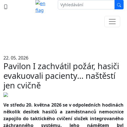
387 87 11 11
Informace k částečné uzavírce ul. B.
Němcové
22. 05. 2026
Pavilon I zachvátil požár, hasiči
evakuovali pacienty… naštěstí
jen cvičně
Ve středu 20. května 2026 se v odpoledních hodinách
několik desítek hasičů a zaměstnanců nemocnice
zapojilo do taktického cvičení složek integrovaného
záchranného systému. Jeho námětem byl