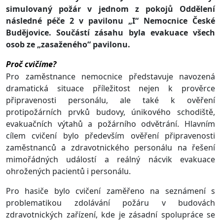
simulovaný požár v jednom z pokojů Oddělení
následné péče 2 v pavilonu „I“ Nemocnice České
Budějovice. Součástí zásahu byla evakuace všech
osob ze „zasaženého“ pavilonu.
Proč cvičíme?
Pro zaměstnance nemocnice představuje navozená
dramatická situace příležitost nejen k prověrce
připravenosti personálu, ale také k ověření
protipožárních prvků budovy, únikového schodiště,
evakuačních výtahů a požárního odvětrání. Hlavním
cílem cvičení bylo především ověření připravenosti
zaměstnanců a zdravotnického personálu na řešení
mimořádných událostí a reálný nácvik evakuace
ohrožených pacientů i personálu.
Pro hasiče bylo cvičení zaměřeno na seznámení s
problematikou zdolávání požáru v budovách
zdravotnických zařízení, kde je zásadní spolupráce se