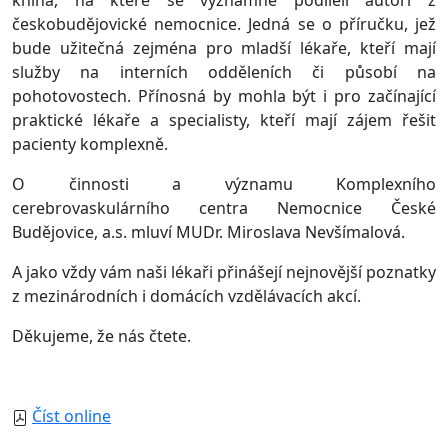
kniha, na které se významně podíleli autoři z
českobudějovické nemocnice. Jedná se o příručku, jež
bude užitečná zejména pro mladší lékaře, kteří mají
služby na interních odděleních či působí na
pohotovostech. Přínosná by mohla být i pro začínající
praktické lékaře a specialisty, kteří mají zájem řešit
pacienty komplexně.
O činnosti a významu Komplexního
cerebrovaskulárního centra Nemocnice České
Budějovice, a.s. mluví MUDr. Miroslava Nevšímalová.
A jako vždy vám naši lékaři přinášejí nejnovější poznatky
z mezinárodních i domácích vzdělávacích akcí.
Děkujeme, že nás čtete.
Číst online