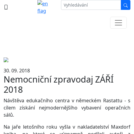
387 87 11 11
Informace k částečné uzavírce ul. B.
Němcové
30. 09. 2018
Nemocniční zpravodaj ZÁŘÍ
2018
Návštěva edukačního centra v německém Rastattu - s
cílem získání nejmodernějšího vybavení operačních
sálů.
Na jaře letošního roku vyšla v nakladatelství Maxdorf