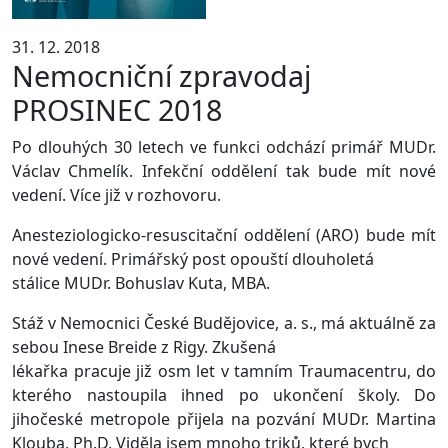
31. 12. 2018
Nemocniční zpravodaj
PROSINEC 2018
Po dlouhých 30 letech ve funkci odchází primář MUDr.
Václav Chmelík. Infekční oddělení tak bude mít nové
vedení. Více již v rozhovoru.
Anesteziologicko-resuscitační oddělení (ARO) bude mít
nové vedení. Primářský post opouští dlouholetá
stálice MUDr. Bohuslav Kuta, MBA.
Stáž v Nemocnici České Budějovice, a. s., má aktuálně za
sebou Inese Breide z Rigy. Zkušená
lékařka pracuje již osm let v tamním Traumacentru, do
kterého nastoupila ihned po ukončení školy. Do
jihočeské metropole přijela na pozvání MUDr. Martina
Klouba, Ph.D. Viděla jsem mnoho triků, které bych