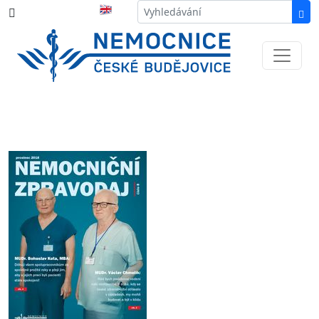
387 87 11 11
Informace k částečné uzavírce ul. B.
Němcové