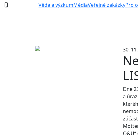
387 87 11 11
Věda a výzkum
Média
Veřejné zakázky
Pro 
30. 11
Ne
LI
Dne 23
a úraz
kteréh
nemoc
zúčast
Mottem
O&U“ (