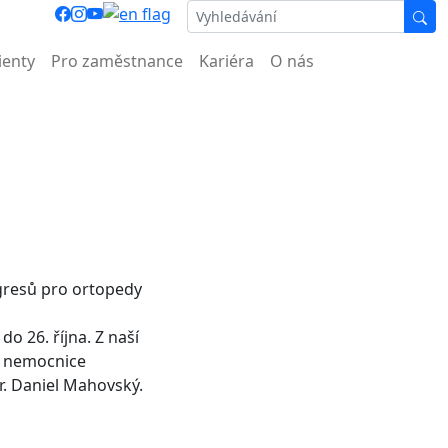
ocnice.
ienty
Pro zaměstnance
Kariéra
O nás
ngresů pro ortopedy
do 26. října. Z naší
í nemocnice
r. Daniel Mahovský.