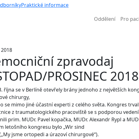
Víc než nem
odborníky
Praktické informace
Oddělení
Pro pac
Informace k částečné uzavírce ul. B. Němcové
. 2018
mocniční zpravodaj
STOPAD/PROSINEC 2018
. října se v Berlíně otevřely brány jednoho z největších ko
ové chirurgy,
o se mimo jiné účastní experti z celého světa. Kongres trval 
nice z traumatologického pracoviště se s podporou veden
nili prim. MUDr. Pavel kopačka, MUDr. Alexandr Rypl a MUD
 letošního kongresu bylo „Wir sind
„My jsme ortopedi a úrazoví chirurgové“).