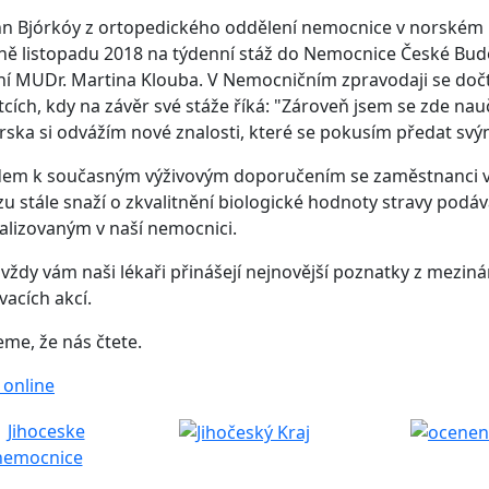
n Bjórkóy z ortopedického oddělení nemocnice v norském 
ně listopadu 2018 na týdenní stáž do Nemocnice České Buděj
í MUDr. Martina Klouba. V Nemocničním zpravodaji se dočt
cích, kdy na závěr své stáže říká: "Zároveň jsem se zde nau
ska si odvážím nové znalosti, které se pokusím předat sv
dem k současným výživovým doporučením se zaměstnanci v
u stále snaží o zkvalitnění biologické hodnoty stravy pod
alizovaným v naší nemocnici.
 vždy vám naši lékaři přinášejí nejnovější poznatky z mezin
vacích akcí.
me, že nás čtete.
 online