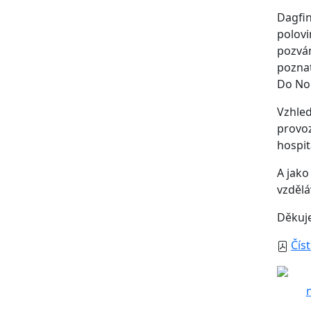
Dagfin
polovi
pozván
poznat
Do Nor
Vzhle
provoz
hospit
A jako
vzdělá
Děkuje
Číst