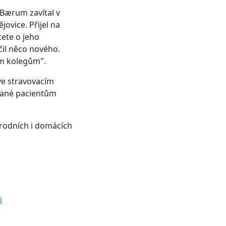
Bærum zavítal v
ovice. Přijel na
ete o jeho
čil něco nového.
ým kolegům".
e stravovacím
ávané pacientům
árodních i domácích