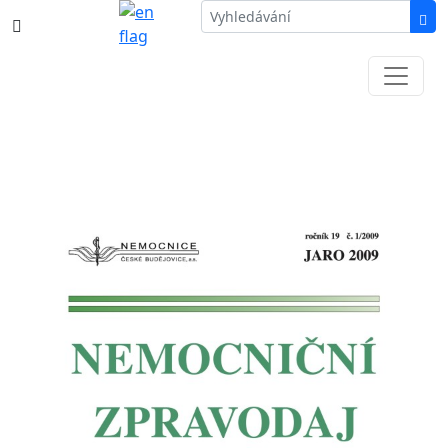
387 87 11 11
Informace k částečné uzavírce ul. B.
Němcové