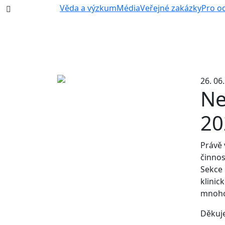
387 87 11 11
Věda a výzkum
Média
Veřejné zakázky
Pro o
26. 06
Ne
20
Právě 
činnos
Sekce
klinic
mnoho
Děkuje