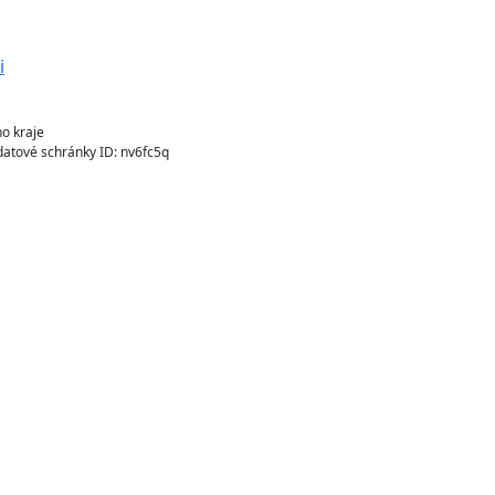
o kraje
atové schránky ID: nv6fc5q