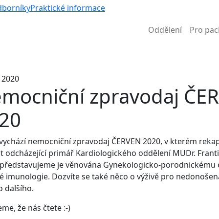
Víc než 
dborníky
Praktické informace
Oddělení
Pro pac
Informace k částečné uzavírce ul. B. Němcové
. 2020
mocniční zpravodaj ČE
20
vychází nemocniční zpravodaj ČERVEN 2020, v kterém rekapi
t odcházející primář Kardiologického oddělení MUDr. Frant
 představujeme je věnována Gynekologicko-porodnickému o
ké imunologie. Dozvíte se také něco o výživě pro nedonoše
 dalšího.
me, že nás čtete :-)