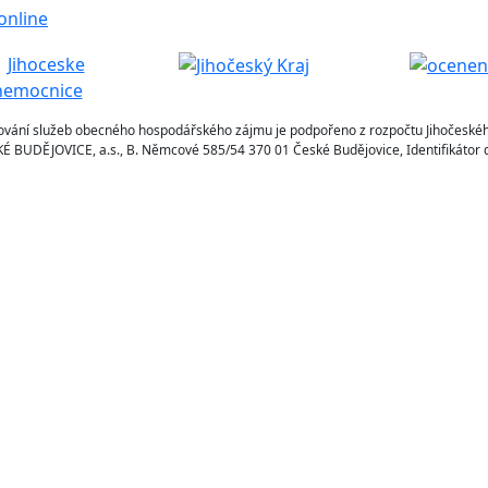
 online
ování služeb obecného hospodářského zájmu je podpořeno z rozpočtu Jihočeskéh
BUDĚJOVICE, a.s., B. Němcové 585/54 370 01 České Budějovice, Identifikátor d