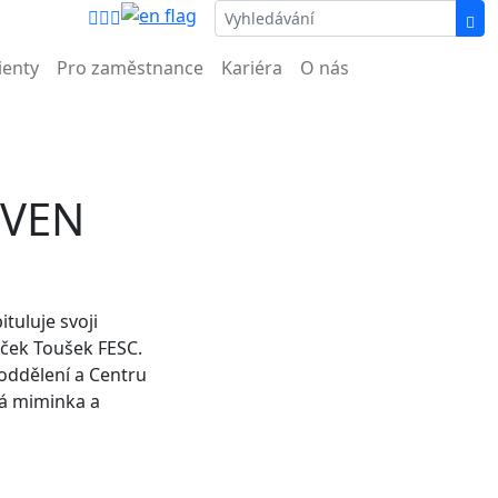
nemocnice.
ienty
Pro zaměstnance
Kariéra
O nás
RVEN
tuluje svoji
iček Toušek FESC.
ddělení a Centru
ná miminka a