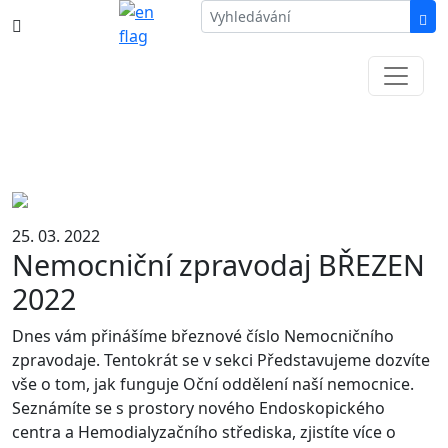
387 87 11 11
Informace k částečné uzavírce ul. B.
Němcové
25. 03. 2022
Nemocniční zpravodaj BŘEZEN
2022
Dnes vám přinášíme březnové číslo Nemocničního
zpravodaje. Tentokrát se v sekci Představujeme dozvíte
vše o tom, jak funguje Oční oddělení naší nemocnice.
Seznámíte se s prostory nového Endoskopického
centra a Hemodialyzačního střediska, zjistíte více o