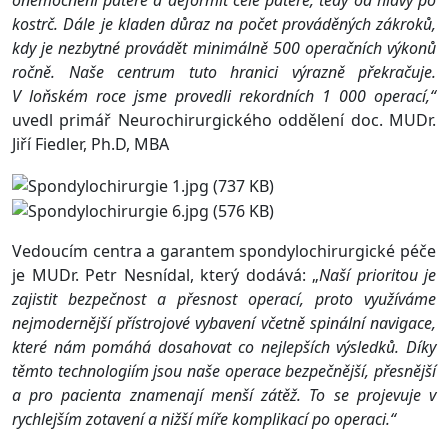
onemocnění páteře a deformit celé páteře, tedy od hlavy po
kostrč. Dále je kladen důraz na počet prováděných zákroků,
kdy je nezbytné provádět minimálně 500 operačních výkonů
ročně. Naše centrum tuto hranici výrazně překračuje.
V loňském roce jsme provedli rekordních 1 000 operací,“
uvedl primář Neurochirurgického oddělení doc. MUDr.
Jiří Fiedler, Ph.D, MBA
Vedoucím centra a garantem spondylochirurgické péče
je MUDr. Petr Nesnídal, který dodává: „
Naší prioritou je
zajistit bezpečnost a přesnost operací, proto využíváme
nejmodernější přístrojové vybavení včetně spinální navigace,
které nám pomáhá dosahovat co nejlepších výsledků. Díky
těmto technologiím jsou naše operace bezpečnější, přesnější
a pro pacienta znamenají menší zátěž. To se projevuje v
rychlejším zotavení a nižší míře komplikací po operaci.“