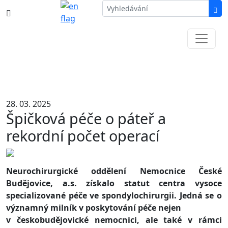
387 87 11 11
Informace k částečné uzavírce ul. B.
Němcové
28. 03. 2025
Špičková péče o páteř a
rekordní počet operací
Neurochirurgické oddělení Nemocnice České
Budějovice, a.s. získalo statut centra vysoce
specializované péče ve spondylochirurgii. Jedná se o
významný milník v poskytování péče nejen
v českobudějovické nemocnici, ale také v rámci