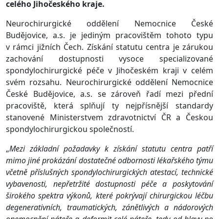
celého Jihočeského kraje.
Neurochirurgické oddělení Nemocnice České
Budějovice, a.s. je jediným pracovištěm tohoto typu
v rámci jižních Čech. Získání statutu centra je zárukou
zachování dostupnosti vysoce specializované
spondylochirurgické péče v Jihočeském kraji v celém
svém rozsahu. Neurochirurgické oddělení Nemocnice
České Budějovice, a.s. se zároveň řadí mezi přední
pracoviště, která splňují ty nejpřísnější standardy
stanovené Ministerstvem zdravotnictví ČR a Českou
spondylochirurgickou společností.
„
Mezi základní požadavky k získání statutu centra patří
mimo jiné prokázání dostatečné odbornosti lékařského týmu
včetně příslušných spondylochirurgických atestací, technické
vybavenosti, nepřetržité dostupnosti péče a poskytování
širokého spektra výkonů, které pokrývají chirurgickou léčbu
degenerativních, traumatických, zánětlivých a nádorových