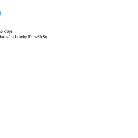
o kraje
atové schránky ID: nv6fc5q