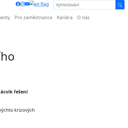
ocnice.
ienty
Pro zaměstnance
Kariéra
O nás
ího
nácvik řešení
výchto krizových