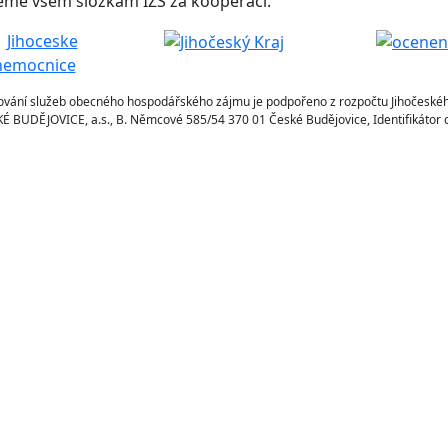
eme všem složkám IZS za kooperaci.
ování služeb obecného hospodářského zájmu je podpořeno z rozpočtu Jihočeskéh
BUDĚJOVICE, a.s., B. Němcové 585/54 370 01 České Budějovice, Identifikátor d