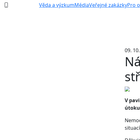
387 87 11 11
Věda a výzkum
Média
Veřejné zakázky
Pro 
09. 10
Ná
st
V pavi
útoku 
Nemocn
situac