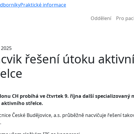
Víc než nem
odborníky
Praktické informace
Oddělení
Pro pac
Informace k částečné uzavírce ul. B. Němcové
. 2025
cvik řešení útoku aktivn
řelce
lonu CH probíhá ve čtvrtek 9. října další specializovaný 
aktivního střelce.
ice České Budějovice, a.s. průběžně nacvičuje řešení tako
í.