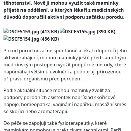
těhotenství. Nově ji mohou využít také maminky
přijaté na oddělení, u kterých lékaři z medicínských
důvodů doporučili aktivní podporu začátku porodu.
Pokud porod nezačne spontánně a lékaři doporučí jeho
aktivní zahájení, mohou maminky ještě před samotným
medicínským postupem využít podpůrné metody, které
napomáhají většímu uvolnění a podporují přirozenou
přípravu organismu před porodem.
Podle aktuální situace mohou maminky zvolit za
podpory porodních asistentek například skořicové
nápoje, homeopatika, vaginální napářku, masážní směs
se skořicí nebo aromaterapii.
Do péče se zapojují také fyzioterapeutky, které
maminkám pomohou s praktickými technikami. Patří