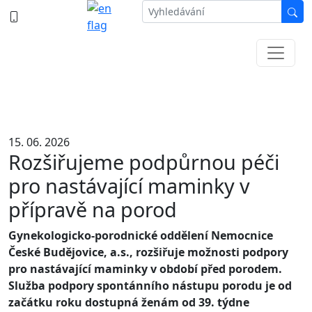
387 87 11 11
Informace k částečné uzavírce ul. B.
Němcové
15. 06. 2026
Rozšiřujeme podpůrnou péči
pro nastávající maminky v
přípravě na porod
Gynekologicko-porodnické oddělení Nemocnice
České Budějovice, a.s., rozšiřuje možnosti podpory
pro nastávající maminky v období před porodem.
Služba podpory spontánního nástupu porodu je od
začátku roku dostupná ženám od 39. týdne