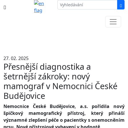
387 87 11 11
Informace k částečné uzavírce ul. B.
Němcové
27. 02. 2025
Přesnější diagnostika a
šetrnější zákroky: nový
mamograf v Nemocnici České
Budějovice
Nemocnice České Budějovice, a.s. pořídila nový
špičkový mamografický přístroj, který přináší
významné zlepšení péče o pacientky s onemocněním
prsu. Nové přístrojové vybavení v hodnotě