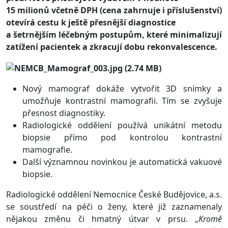
15 milionů včetně DPH (cena zahrnuje i příslušenství)
otevírá cestu k ještě přesnější diagnostice
a šetrnějším léčebným postupům, které minimalizují
zatížení pacientek a zkracují dobu rekonvalescence.
Nový mamograf dokáže vytvořit
3D snímky a
umožňuje kontrastní mamografii. Tím se zvyšuje
přesnost diagnostiky.
Radiologické oddělení používá unikátní metodu
biopsie přímo pod kontrolou kontrastní
mamografie.
Další významnou novinkou je automatická vakuové
biopsie.
Radiologické oddělení Nemocnice České Budějovice, a.s.
se soustředí na péči o ženy, které již zaznamenaly
nějakou změnu či hmatný útvar v prsu. „
Kromě