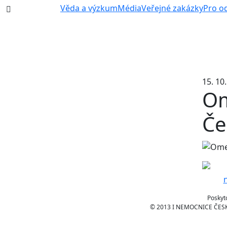
387 87 11 11
Věda a výzkum
Média
Veřejné zakázky
Pro o
15. 10
Om
Če
Poskyt
© 2013 I NEMOCNICE ČESKÉ 