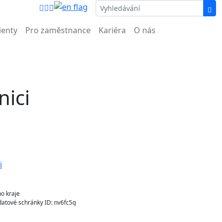
nemocnice.
ienty
Pro zaměstnance
Kariéra
O nás
ici
o kraje
atové schránky ID: nv6fc5q