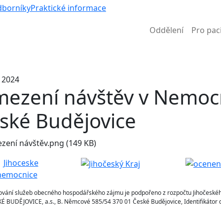
Víc než 
dborníky
Praktické informace
Oddělení
Pro pac
Informace k částečné uzavírce ul. B. Němcové
. 2024
ezení návštěv v Nemocn
ské Budějovice
ování služeb obecného hospodářského zájmu je podpořeno z rozpočtu Jihočeskéh
BUDĚJOVICE, a.s., B. Němcové 585/54 370 01 České Budějovice, Identifikátor d