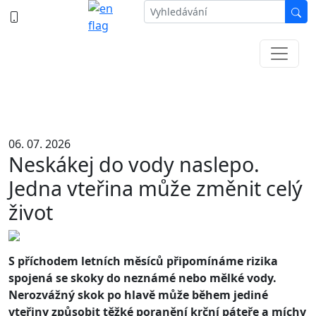
387 87 11 11
Informace k částečné uzavírce ul. B.
Němcové
06. 07. 2026
Neskákej do vody naslepo.
Jedna vteřina může změnit celý
život
S příchodem letních měsíců připomínáme rizika
spojená se skoky do neznámé nebo mělké vody.
Nerozvážný skok po hlavě může během jediné
vteřiny způsobit těžké poranění krční páteře a míchy