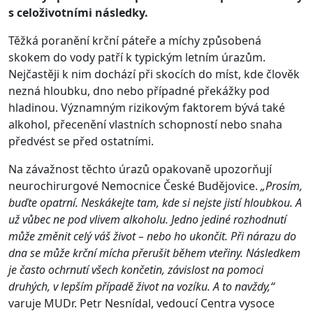
s celoživotními následky.
Těžká poranění krční páteře a míchy způsobená
skokem do vody patří k typickým letním úrazům.
Nejčastěji k nim dochází při skocích do míst, kde člověk
nezná hloubku, dno nebo případné překážky pod
hladinou. Významným rizikovým faktorem bývá také
alkohol, přecenění vlastních schopností nebo snaha
předvést se před ostatními.
Na závažnost těchto úrazů opakovaně upozorňují
neurochirurgové Nemocnice České Budějovice.
„Prosím,
buďte opatrní. Neskákejte tam, kde si nejste jistí hloubkou. A
už vůbec ne pod vlivem alkoholu. Jedno jediné rozhodnutí
může změnit celý váš život – nebo ho ukončit. Při nárazu do
dna se může krční mícha přerušit během vteřiny. Následkem
je často ochrnutí všech končetin, závislost na pomoci
druhých, v lepším případě život na vozíku. A to navždy,“
varuje MUDr. Petr Nesnídal, vedoucí Centra vysoce