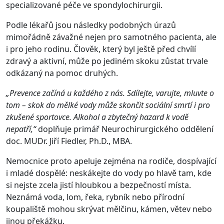
specializované péče ve spondylochirurgii.
Podle lékařů jsou následky podobných úrazů
mimořádně závažné nejen pro samotného pacienta, ale
i pro jeho rodinu. Člověk, který byl ještě před chvílí
zdravý a aktivní, může po jediném skoku zůstat trvale
odkázaný na pomoc druhých.
„Prevence začíná u každého z nás. Sdílejte, varujte, mluvte o
tom – skok do mělké vody může skončit sociální smrtí i pro
zkušené sportovce. Alkohol a zbytečný hazard k vodě
nepatří,“
doplňuje primář Neurochirurgického oddělení
doc. MUDr. Jiří Fiedler, Ph.D., MBA.
Nemocnice proto apeluje zejména na rodiče, dospívající
i mladé dospělé: neskákejte do vody po hlavě tam, kde
si nejste zcela jistí hloubkou a bezpečností místa.
Neznámá voda, lom, řeka, rybník nebo přírodní
koupaliště mohou skrývat mělčinu, kámen, větev nebo
jinou překážku.