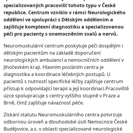
specializovaných pracovišť tohoto typu v České
republice. Centrum vzniklo v rámci Neurologického
oddělení ve spolupráci s Dětským oddělením a
zajišťuje komplexní diagnostiku a specializovanou
péči pro pacienty s onemocněním svalů a nervů.
Neuromuskulární centrum poskytuje péči dospělým i
dětským pacientům na základě doporučení
neurologických ambulancí a nemocničních oddělení v
Jihočeském kraji. Hlavním posláním centra je
diagnostika a koordinace léčebných postupů. U
pacientů s nutností specifické léčby zajišťuje centrum
přístup k odpovídající terapii a její koordinaci.Pracoviště
úzce spolupracuje s centry vyššího stupně v Praze a
Brně, čímž zajišťuje návaznost péče.
Získání statutu Neuromuskulárního centra potvrzuje
odbornou úroveň a dlouhodobé úsilí Nemocnice České
Budějovice, a.s. v oblasti specializované neurologické