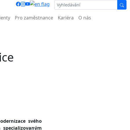
ocnice.
ienty
Pro zaměstnance
Kariéra
O nás
ice
odernizace svého
m specializovaným