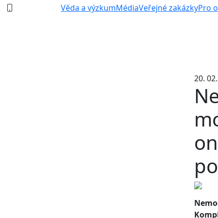
387 87 11 11
Věda a výzkum
Média
Veřejné zakázky
Pro 
20. 02
Ne
mo
on
po
Nemoc
Kompl