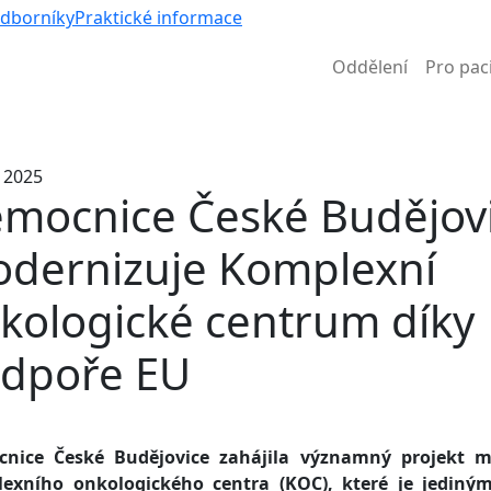
Víc než nem
odborníky
Praktické informace
Oddělení
Pro pac
Informace k částečné uzavírce ul. B. Němcové
. 2025
mocnice České Budějov
dernizuje Komplexní
kologické centrum díky
dpoře EU
nice České Budějovice zahájila významný projekt m
exního onkologického centra (KOC), které je jediný