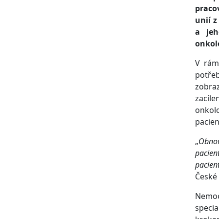
praco
unií 
a jeh
onkol
V rám
potře
zobraz
zacíle
onkol
pacien
„
Obnov
pacien
pacien
České 
Nemo
specia