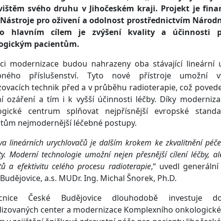
vištěm svého druhu v Jihočeském kraji. Projekt je fin
z Nástroje pro oživení a odolnost prostřednictvím Náro
o hlavním cílem je zvýšení kvality a účinnosti 
ogickým pacientům.
ci modernizace budou nahrazeny oba stávající lineární 
bného příslušenství. Tyto nové přístroje umožní vy
ovacích technik před a v průběhu radioterapie, což poved
ní ozáření a tím i k vyšší účinnosti léčby. Díky moderni
ogické centrum splňovat nejpřísnější evropské stand
tům nejmodernější léčebné postupy.
a lineárních urychlovačů je dalším krokem ke zkvalitnění péč
ty. Moderní technologie umožní nejen přesnější cílení léčby, al
tů a efektivitu celého procesu radioterapie
,“ uvedl generáln
Budějovice, a.s. MUDr. Ing. Michal Šnorek, Ph.D.
cnice České Budějovice dlouhodobě investuje d
lizovaných center a modernizace Komplexního onkologickéh