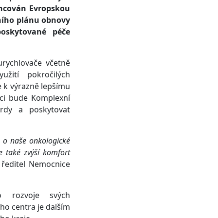
ancován Evropskou
dního plánu obnovy
poskytované péče
urychlovače včetně
užití pokročilých
e k výrazně lepšímu
zaci bude Komplexní
ardy a poskytovat
e o naše onkologické
e také zvýší komfort
í ředitel Nemocnice
o rozvoje svých
o centra je dalším