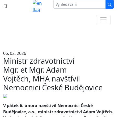
387 87 11 11
Informace k částečné uzavírce ul. B.
Němcové
06. 02. 2026
Ministr zdravotnictví
Mgr. et Mgr. Adam
Vojtěch, MHA navštívil
Nemocnici České Budějovice
V pátek 6. února navštívil Nemocnici České
Budějovice, a.s., ministr zdravotnictví Adam Vojtěch.