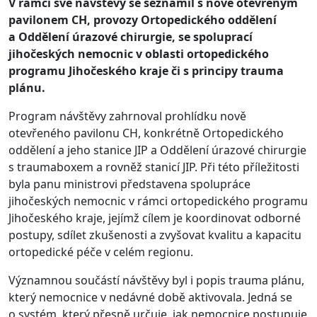
V rámci své návštěvy se seznámil s
nově otevřeným
pavilonem CH, provozy Ortopedického oddělení
a
Oddělení úrazové chirurgie, se spoluprací
jihočeských nemocnic v
oblasti ortopedického
programu Jihočeského kraje či s principy trauma
plánu.
Program návštěvy zahrnoval prohlídku nově
otevřeného pavilonu CH, konkrétně Ortopedického
oddělení a
jeho stanice JIP a Oddělení úrazové chirurgie
s traumaboxem a
rovněž stanicí JIP. Při této příležitosti
byla panu ministrovi představena spolupráce
jihočeských nemocnic v
rámci ortopedického programu
Jihočeského kraje, jejímž cílem je koordinovat odborné
postupy, sdílet zkušenosti a zvyšovat kvalitu a
kapacitu
ortopedické péče v
celém regionu.
Významnou součástí návštěvy byl i
popis trauma plánu,
který nemocnice v nedávné době aktivovala. Jedná se
o
systém, který přesně určuje, jak nemocnice postupuje