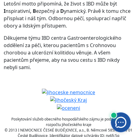
Letošní motto připomíná, že život s IBD může být
I
nspirativní
, B
ezpečný
a
D
ynamický. Právě k tomu chce
přispívat i náš tým. Odbornou péčí, spoluprací napříč
obory a lidským přístupem.
Děkujeme týmu IBD centra Gastroenterologického
oddělení za péči, kterou pacientům s Crohnovou
chorobou a ulcerózní kolitidou věnuje. A všem
pacientům přejeme, aby na svou cestu s
IBD nikdy
nebyli sami.
Poskytování služeb obecného hospodářského zájmu je podpořeno z
rozpočtu Jihočeského kraje
© 2013 I NEMOCNICE ČESKÉ BUDĚJOVICE, a.s., B. Němcové 585/54 370 01
České Budějovice, Identifikátor datové schránky ID: nv6fc5q