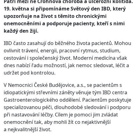
Patří mezi ně Crohnova choroba a
ulcerózní kolitida.
19.
května si připomínáme Světový den IBD, který
upozorňuje na život s
těmito chronickými
onemocněními a
podporuje pacienty, kteří s
nimi
každý den žijí.
IBD často zasahují do běžného života pacientů. Mohou
ovlivnit trávení, energii, pracovní rytmus, studium,
cestování i společenský život. Moderní medicína však
dnes nabízí řadu možností, jak nemoc sledovat, léčit a
udržet pod kontrolou.
V Nemocnici České Budějovice, a.s., se pacientům s
idiopatickými střevními záněty věnuje tým IBD centra
Gastroenterologického oddělení. Pacientům poskytuje
specializovanou péči, dlouhodobé sledování i
podporu
při nastavování léčby. Cílem je pomoci jim zvládat
onemocnění tak, aby mohli žít co nejaktivnější
a
nejkvalitnější život.