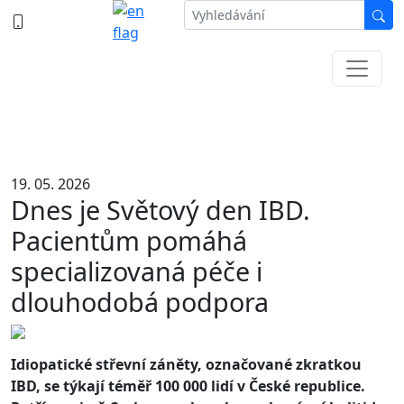
387 87 11 11
Informace k částečné uzavírce ul. B.
Němcové
19. 05. 2026
Dnes je Světový den IBD.
Pacientům pomáhá
specializovaná péče i
dlouhodobá podpora
Idiopatické střevní záněty, označované zkratkou
IBD, se týkají téměř 100
000 lidí v
České republice.